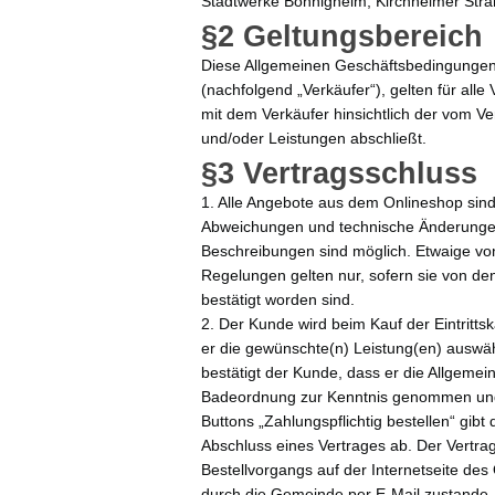
Stadtwerke Bönnigheim, Kirchheimer Str
§2 Geltungsbereich
Diese Allgemeinen Geschäftsbedingungen
(nachfolgend „Verkäufer“), gelten für alle
mit dem Verkäufer hinsichtlich der vom V
und/oder Leistungen abschließt.
§3 Vertragsschluss
1. Alle Angebote aus dem Onlineshop sind 
Abweichungen und technische Änderunge
Beschreibungen sind möglich. Etwaige v
Regelungen gelten nur, sofern sie von de
bestätigt worden sind.
2. Der Kunde wird beim Kauf der Eintritts
er die gewünschte(n) Leistung(en) auswäh
bestätigt der Kunde, dass er die Allgeme
Badeordnung zur Kenntnis genommen und 
Buttons „Zahlungspflichtig bestellen“ gibt
Abschluss eines Vertrages ab. Der Vertr
Bestellvorgangs auf der Internetseite de
durch die Gemeinde per E-Mail zustande.