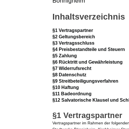
Bönnigheim
Inhaltsverzeichnis
§1 Vertragspartner
§2 Geltungsbereich
§3 Vertragsschluss
§4 Preisbestandteile und Steuern
§5 Zahlung
§6 Rücktritt und Gewährleistung
§7 Widerrufsrecht
§8 Datenschutz
§9 Streitbeteiligungsverfahren
§10 Haftung
§11 Badeordnung
§12 Salvatorische Klausel und S
§1 Vertragspartner
Vertragspartner im Rahmen der folgende