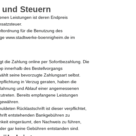
e und Steuern
tenen Leistungen ist deren Endpreis
msatzsteuer.
geltordnung für die Benutzung des
age www.stadtwerke-boennigheim.de im
olgt die Zahlung online per Sofortbezahlung. Die
op innerhalb des Bestellvorgangs
hlt seine bevorzugte Zahlungsart selbst.
rpflichtung in Verzug geraten, haben die
Mahnung und Ablauf einer angemessenen
zutreten. Bereits empfangene Leistungen
 gewähren.
ldeten Rücklastschrift ist dieser verpflichtet,
chrift entstehenden Bankgebühren zu
hkeit eingeräumt, den Nachweis zu führen,
 oder gar keine Gebühren entstanden sind.