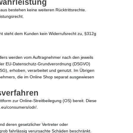
währleistung
naus bestehen keine weiteren Rücktrittsrechte.
istungsrecht.
ht steht dem Kunden kein Widerrufsrecht zu, §312g
lers werden vom Auftragnehmer nach den jeweils
 der EU-Datenschutz-Grundverordnung (DSGVO)
), erhoben, verarbeitet und genutzt. Im Übrigen
gnehmers, die im Online Shop separat ausgewiesen
sverfahren
tform zur Online-Streitbeilegung (OS) bereit. Diese
pa.eu/consumers/odr/.
d deren gesetzlicher Vertreter oder
r grob fahrlässig verursachte Schäden beschränkt.