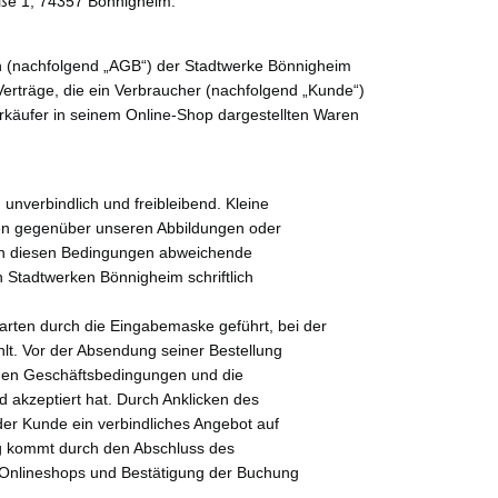
aße 1, 74357 Bönnigheim.
 (nachfolgend „AGB“) der Stadtwerke Bönnigheim
 Verträge, die ein Verbraucher (nachfolgend „Kunde“)
erkäufer in seinem Online-Shop dargestellten Waren
unverbindlich und freibleibend. Kleine
n gegenüber unseren Abbildungen oder
on diesen Bedingungen abweichende
n Stadtwerken Bönnigheim schriftlich
karten durch die Eingabemaske geführt, bei der
lt. Vor der Absendung seiner Bestellung
inen Geschäftsbedingungen und die
akzeptiert hat. Durch Anklicken des
 der Kunde ein verbindliches Angebot auf
ag kommt durch den Abschluss des
s Onlineshops und Bestätigung der Buchung