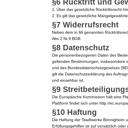
§6 Rücktritt und Ge
1. Über das gesetzliche Rücktrittsrecht hi
2. Es gilt das gesetzliche Mängelgewährle
§7 Widerrufsrecht
Neben dem in §6 genannten Rücktrittsrec
Abs.2 Nr.9 BGB.
§
8 Datenschutz
Die personenbezogenen Daten des Bestel
geltenden Bestimmungen, insbesondere
und des Bundesdatenschutzgesetzes (BDSG
gilt die Datenschutzerklärung des Auftra
und einsehbar ist.
§9 Streitbeteiligung
Die Europäische Kommission hält eine Plat
Plattform findet sich unter http.//ec.euro
§10 Haftung
Die Haftung der Stadtwerke Bönnigheim un
Erfüllungsgehilfen ist auf vorsätzlich ode